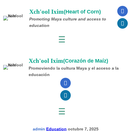
Saltar
al
Xch'ool Ixim
(Heart of Corn)
contenido
Promoting Maya culture
and access to
education
☰
Xch'ool Ixim
(Corazón de Maíz)
Promoviendo la cultura Maya y el acceso a la
educación
☰
admin
|
Education
|
octubre 7, 2025