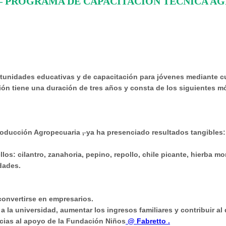
– PROGRAMA DE CAPACITACIÓN TÉCNICA A
rtunidades educativas y de capacitación para jóvenes mediante cu
ón tiene una duración de tres años y consta de los siguientes m
 Producción Agropecuaria
,
ya ha presenciado resultados tangibles:
os: cilantro, zanahoria, pepino, repollo, chile picante, hierba mor
dades.
convertirse en empresarios.
la universidad, aumentar los ingresos familiares y contribuir al
acias al apoyo de la Fundación Niños
@ Fabretto .