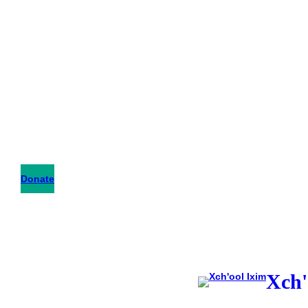
Donate
Xch'