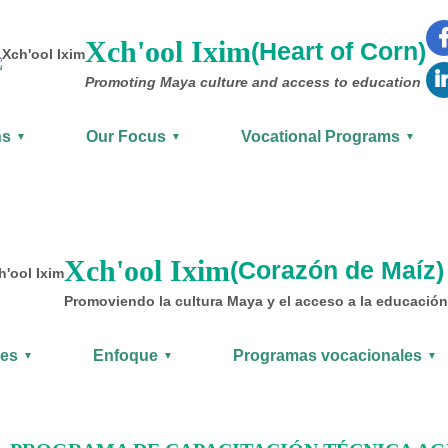
Xch'ool Ixim
(Heart of Corn)
Promoting Maya culture
and access to education
ns
Our Focus
Vocational Programs
▼
▼
▼
Xch'ool Ixim
(Corazón de Maíz)
Promoviendo la cultura Maya y el acceso a la educación
nes
Enfoque
Programas vocacionales
▼
▼
▼