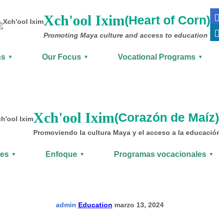
Xch'ool Ixim
(Heart of Corn)
Promoting Maya culture
and access to education
ns
Our Focus
Vocational Programs
▼
▼
▼
Xch'ool Ixim
(Corazón de Maíz)
Promoviendo la cultura Maya y el acceso a la educació
nes
Enfoque
Programas vocacionales
▼
▼
▼
admin
|
Education
|
marzo 13, 2024